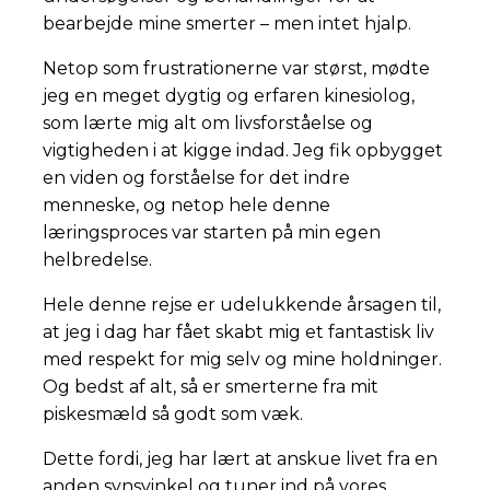
bearbejde mine smerter – men intet hjalp.
Netop som frustrationerne var størst, mødte
jeg en meget dygtig og erfaren kinesiolog,
som lærte mig alt om livsforståelse og
vigtigheden i at kigge indad. Jeg fik opbygget
en viden og forståelse for det indre
menneske, og netop hele denne
læringsproces var starten på min egen
helbredelse.
Hele denne rejse er udelukkende årsagen til,
at jeg i dag har fået skabt mig et fantastisk liv
med respekt for mig selv og mine holdninger.
Og bedst af alt, så er smerterne fra mit
piskesmæld så godt som væk.
Dette fordi, jeg har lært at anskue livet fra en
anden synsvinkel og tuner ind på vores