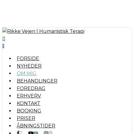
Skip
to
main
content
0
Menu
FORSIDE
NYHEDER
OM MIG
BEHANDLINGER
FOREDRAG
ERHVERV
KONTAKT
BOOKING
PRISER
ÅBNINGSTIDER
FACEBOOK
YOUTUBE
INSTAGRAM